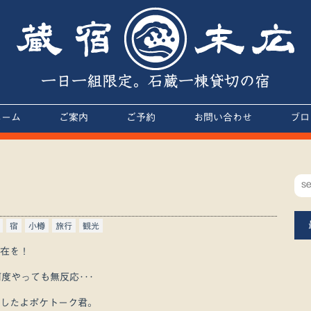
一日一組限定。石蔵一棟貸切の宿
ホーム
ご案内
ご予約
お問い合わせ
ブロ
宿
小樽
旅行
観光
在を！
度やっても無反応･･･
したよポケトーク君。